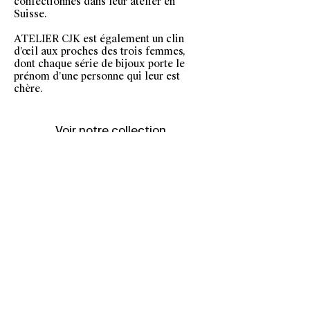
confectionnés dans leur atelier en
Suisse.
ATELIER CJK est également un clin
d’œil aux proches des trois femmes,
dont chaque série de bijoux porte le
prénom d’une personne qui leur est
chère.
Voir notre collection
Conseils d'Entretien
Livraisons & Retours