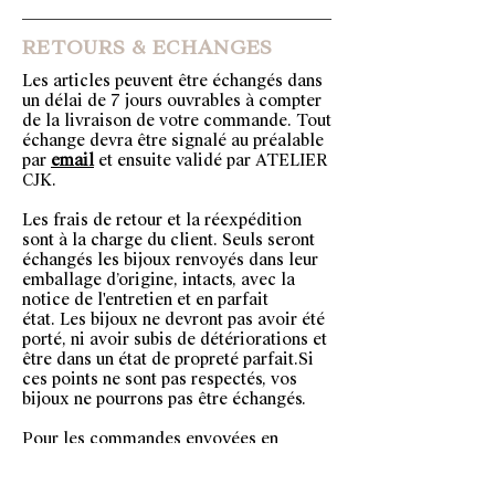
RETOURS & ECHANGES
Les articles peuvent être échangés dans
un délai de 7 jours ouvrables à compter
de la livraison de votre commande. Tout
échange devra être signalé au préalable
par
email
et ensuite validé par ATELIER
CJK.
Les frais de retour et la réexpédition
sont à la charge du client. Seuls seront
échangés les bijoux renvoyés dans leur
emballage d’origine, intacts, avec la
notice de l'entretien et en parfait
état.
Les bijoux ne devront pas avoir été
porté, ni avoir subis de détériorations et
être dans un état de propreté parfait.Si
ces points ne sont pas respectés, vos
bijoux ne pourrons pas être échangés.
Pour les commandes envoyées en
dehors de la Suisse, le client souhaitant
procéder à un échanger doit alors