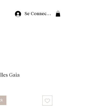
Se Connecter
lles Gaia
ck